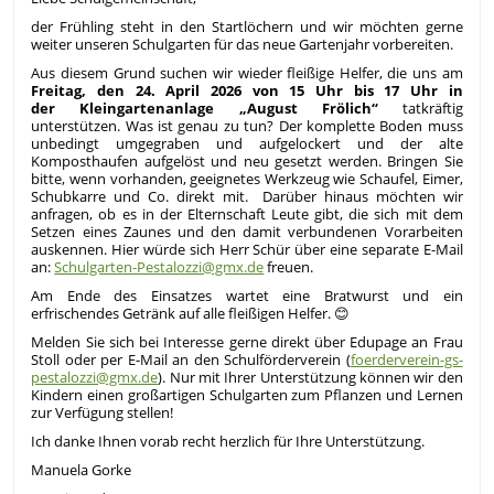
der Frühling steht in den Startlöchern und wir möchten gerne
weiter unseren Schulgarten für das neue Gartenjahr vorbereiten.
Aus diesem Grund suchen wir wieder fleißige Helfer, die uns am
Freitag, den 24. April 2026 von 15 Uhr bis 17 Uhr in
der Kleingartenanlage „August Frölich“
tatkräftig
unterstützen. Was ist genau zu tun? Der komplette Boden muss
unbedingt umgegraben und aufgelockert und der alte
Komposthaufen aufgelöst und neu gesetzt werden. Bringen Sie
bitte, wenn vorhanden, geeignetes Werkzeug wie Schaufel, Eimer,
Schubkarre und Co. direkt mit. Darüber hinaus möchten wir
anfragen, ob es in der Elternschaft Leute gibt, die sich mit dem
Setzen eines Zaunes und den damit verbundenen Vorarbeiten
auskennen. Hier würde sich Herr Schür über eine separate E-Mail
an:
Schulgarten-Pestalozzi@gmx.de
freuen.
Am Ende des Einsatzes wartet eine Bratwurst und ein
erfrischendes Getränk auf alle fleißigen Helfer. 😊
Melden Sie sich bei Interesse gerne direkt über Edupage an Frau
Stoll oder per E-Mail an den Schulförderverein (
foerderverein-gs-
pestalozzi@gmx.de
). Nur mit Ihrer Unterstützung können wir den
Kindern einen großartigen Schulgarten zum Pflanzen und Lernen
zur Verfügung stellen!
Ich danke Ihnen vorab recht herzlich für Ihre Unterstützung.
Manuela Gorke