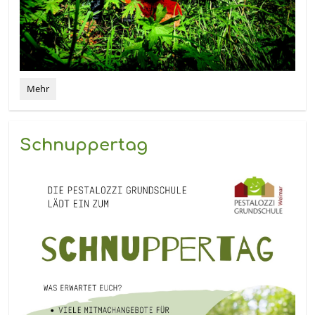
„Ab
Mehr
ins
Beet
3.0“:
Schnuppertag