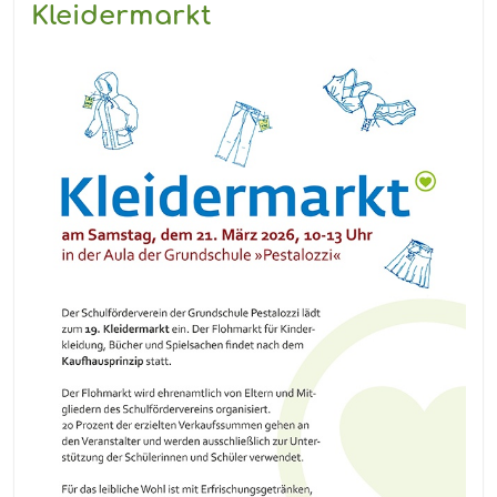
und
Kleidermarkt
Bach: