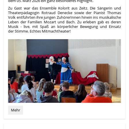
dem 05. März 2026 ein ganz besonderes Highlight.
Zu Gast war das Ensemble Kolorit aus Zeitz. Die Sängerin und
Theaterpädagogin Rotraud Denecke sowie der Pianist Thomas
Volk entführten ihre jungen ZuhörerInnen hinein ins musikalische
Leben der Familien Mozart und Bach. Zu erleben gab es deren
Musik - live, mit Spaß an körperlicher Bewegung und Einsatz
der Stimme. Echtes Mitmachtheater!
Musikalische
Mehr
Reise
zu
Mozart