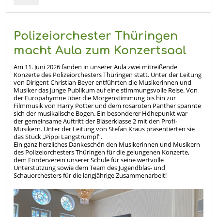
Gesamtsiege
für
unsere
Grundschule!:
Polizeiorchester Thüringen
macht Aula zum Konzertsaal
Am 11. Juni 2026 fanden in unserer Aula zwei mitreißende
Konzerte des Polizeiorchesters Thüringen statt. Unter der Leitung
von Dirigent Christian Beyer entführten die Musikerinnen und
Musiker das junge Publikum auf eine stimmungsvolle Reise. Von
der Europahymne über die Morgenstimmung bis hin zur
Filmmusik von Harry Potter und dem rosaroten Panther spannte
sich der musikalische Bogen. Ein besonderer Höhepunkt war
der gemeinsame Auftritt der Bläserklasse 2 mit den Profi-
Musikern. Unter der Leitung von Stefan Kraus präsentierten sie
das Stück „Pippi Langstrumpf“.
Ein ganz herzliches Dankeschön den Musikerinnen und Musikern
des Polizeiorchesters Thüringen für die gelungenen Konzerte,
dem Förderverein unserer Schule für seine wertvolle
Unterstützung sowie dem Team des Jugendblas- und
Schauorchesters für die langjährige Zusammenarbeit!